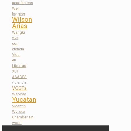
académicos
Well
logging
Wilson
Arias
Wangki
vivir
con
ciencia
Vida
en
Libertad
XLII
ASADES
violencia
VGGTs
Webinar
Yucatan
Vicentin
Wytske
Chamberlain
world