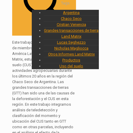
Tags
Argentina
Chaco Seco
Cristian Venencia
Grandes transacciones de tierra
Land Matrix
Lucas Seghezzo
Este trabajo, realizado con el aporte
de miembros del Punto Focal
Nicholas Magliocca
América Latina de la Iniciativa Land
Otros Informes Land Matrix
Matrix, estudió el cambio de uso del
Productos
suelo (CUS) impulsado por las
Uso del suelo
actividades agropecuarias durante
los últimos 20 años en la región del
Chaco Seco de Argentina. Las
grandes transacciones de tierras
(GTT) han sido una de las causas de
la deforestación y el CUS en esta
región. En este trabajo integramos
análisis de teledetección y
clasificación del momento y
ubicación del CUS tanto en GTT
como en otras parcelas, incluyendo
en el análisis el efecto de la