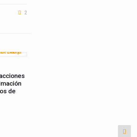
2
idencia
Difusión
sacciones
ximación
tos de
lado por
Urano
web