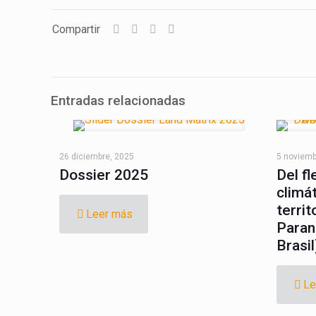
Compartir
Entradas relacionadas
LandMatrix
Cas
26 diciembre, 2025
5 noviemb
Dossier 2025
Del fl
climá
territ
Leer más
Paran
Brasil
Copyright © 2020 La
Le