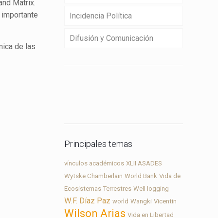
and Matrix.
 importante
Incidencia Política
Difusión y Comunicación
mica de las
Contacto
Principales temas
vínculos académicos
XLII ASADES
Wytske Chamberlain
World Bank
Vida de
Ecosistemas Terrestres
Well logging
W.F. Díaz Paz
world
Wangki
Vicentin
Wilson Arias
Vida en Libertad