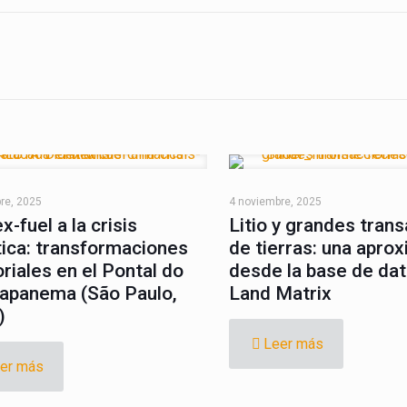
os
Informes
Inc
re, 2025
4 noviembre, 2025
ex-fuel a la crisis
Litio y grandes tran
tica: transformaciones
de tierras: una apro
oriales en el Pontal do
desde la base de da
apanema (São Paulo,
Land Matrix
)
ndMatrix LAC | Todos los derechos reservados | Sitio desarrol
Leer más
er más