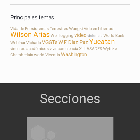
Principales temas
Vida de Ecosistemas Terrestres
Wangki
Vida en Libertad
Wilson Arias
video
Well logging
World Bank
violencia
Yucatan
VGGTs
W.F. Díaz Paz
Webinar
Vichada
vínculos académicos
vivir con ciencia
XLII ASADES
Wytske
Washington
Chamberlain
world
Vicentin