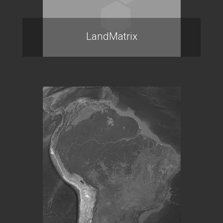
LandMatrix