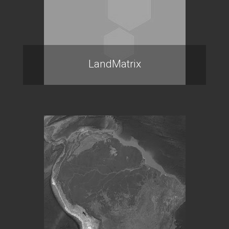
LandMatrix