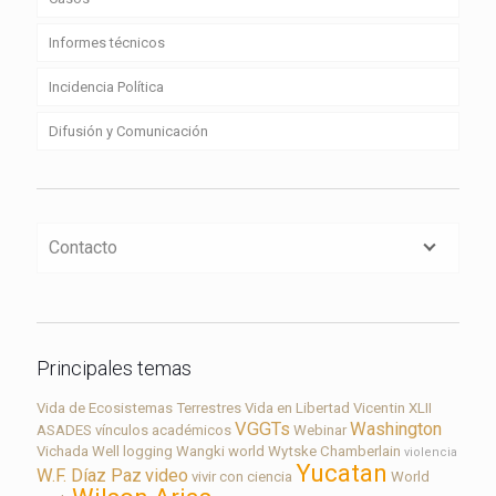
Informes técnicos
Incidencia Política
Difusión y Comunicación
Contacto
Principales temas
Vida de Ecosistemas Terrestres
Vida en Libertad
Vicentin
XLII
VGGTs
Washington
ASADES
vínculos académicos
Webinar
Vichada
Well logging
Wangki
world
Wytske Chamberlain
violencia
Yucatan
W.F. Díaz Paz
video
vivir con ciencia
World