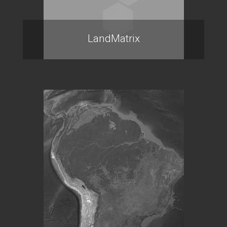
LandMatrix