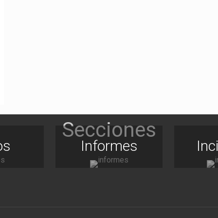
os
Informes
Inc