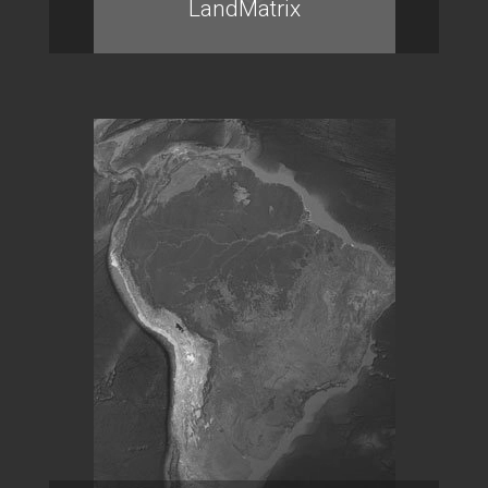
LandMatrix