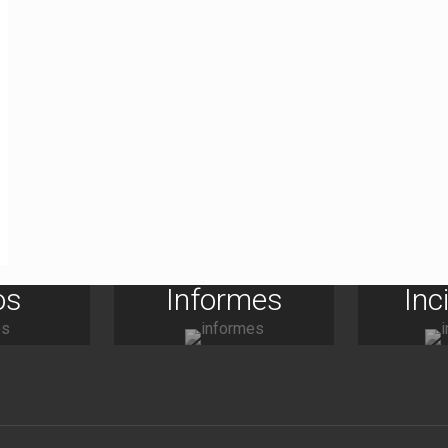
os
Informes
Inc