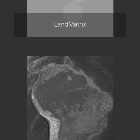
LandMatrix