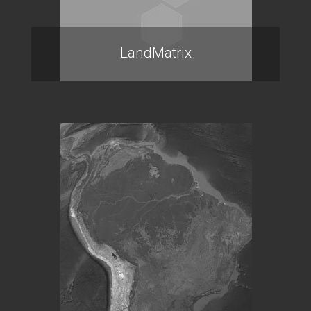
LandMatrix