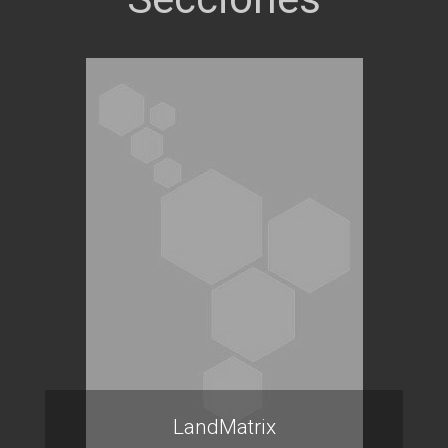
LandMatrix