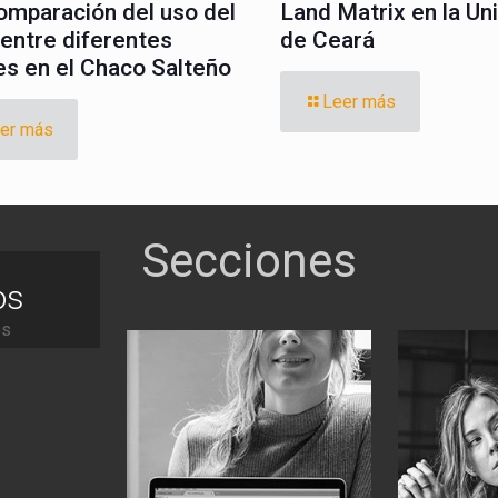
omparación del uso del
Land Matrix en la Un
 entre diferentes
de Ceará
es en el Chaco Salteño
Leer más
er más
os