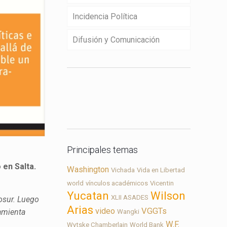
Incidencia Política
Difusión y Comunicación
Contacto
Principales temas
 en Salta.
Washington
Vichada
Vida en Libertad
world
vínculos académicos
Vicentin
Yucatan
Wilson
XLII ASADES
osur. Luego
Arias
video
VGGTs
ramienta
Wangki
W.F.
Wytske Chamberlain
World Bank