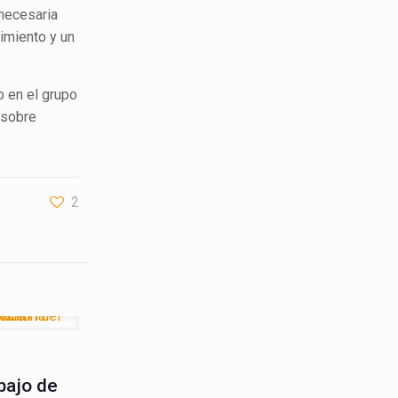
 necesaria
uimiento y un
o en el grupo
 sobre
2
bajo de