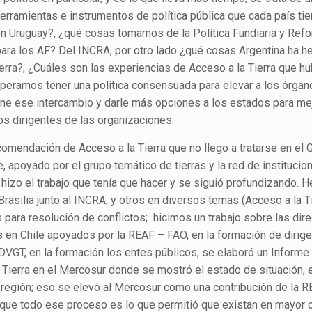
erramientas e instrumentos de política pública que cada país tie
en Uruguay?, ¿qué cosas tomamos de la Política Fundiaria y Refo
ra para los AF? Del INCRA, por otro lado ¿qué cosas Argentina ha 
ierra?; ¿Cuáles son las experiencias de Acceso a la Tierra que hu
eramos tener una política consensuada para elevar a los órga
tiene ese intercambio y darle más opciones a los estados para me
os dirigentes de las organizaciones.
omendación de Acceso a la Tierra que no llego a tratarse en el 
e, apoyado por el grupo temático de tierras y la red de institucio
F hizo el trabajo que tenía que hacer y se siguió profundizando.
 Brasilia junto al INCRA, y otros en diversos temas (Acceso a la Ti
s para resolución de conflictos; hicimos un trabajo sobre las dire
s en Chile apoyados por la REAF – FAO, en la formación de dirige
 DVGT, en la formación los entes públicos; se elaboró un Informe
 Tierra en el Mercosur donde se mostró el estado de situación, 
la región; eso se elevó al Mercosur como una contribución de la R
o que todo ese proceso es lo que permitió que existan en mayor