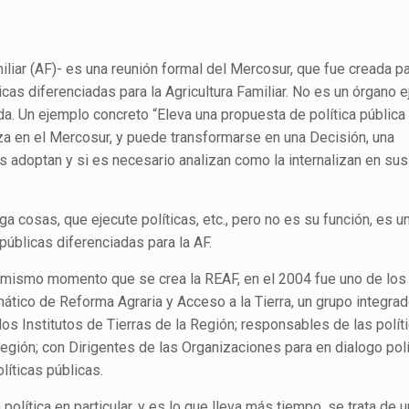
iar (AF)- es una reunión formal del Mercosur, que fue creada par
s diferenciadas para la Agricultura Familiar. No es un órgano ej
a. Un ejemplo concreto “Eleva una propuesta de política pública 
a en el Mercosur, y puede transformarse en una Decisión, una
adoptan y si es necesario analizan como la internalizan en su
 cosas, que ejecute políticas, etc., pero no es su función, es u
públicas diferenciadas para la AF.
 el mismo momento que se crea la REAF, en el 2004 fue uno de lo
tico de Reforma Agraria y Acceso a la Tierra, un grupo integrad
los Institutos de Tierras de la Región; responsables de las polít
 región; con Dirigentes de las Organizaciones para en dialogo pol
líticas públicas.
olítica en particular, y es lo que lleva más tiempo, se trata de 