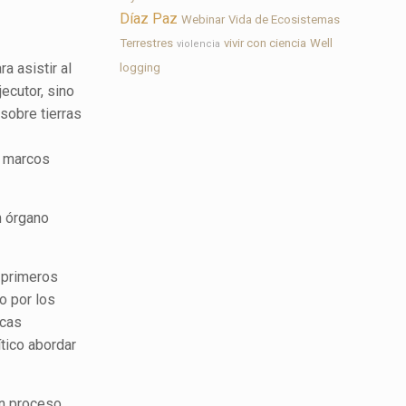
Díaz Paz
Webinar
Vida de Ecosistemas
Terrestres
vivir con ciencia
Well
violencia
a asistir al
logging
ecutor, sino
sobre tierras
s marcos
n órgano
s primeros
o por los
icas
ítico abordar
un proceso