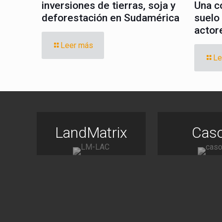
inversiones de tierras, soja y
Una c
deforestación en Sudamérica
suelo
actor
Leer más
Le
LandMatrix
Cas