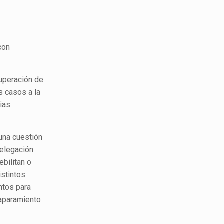
con
cuperación de
s casos a la
pias
una cuestión
delegación
ebilitan o
istintos
ntos para
caparamiento