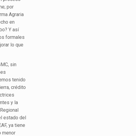
ne; por
rma Agraria
hecho en
bo? Y así
nos formales
jorar lo que
GMC, sin
nes
 Hemos tenido
erra, crédito
ctrices
ntes y la
 Regional
el estado del
EAF, ya tiene
 o menor