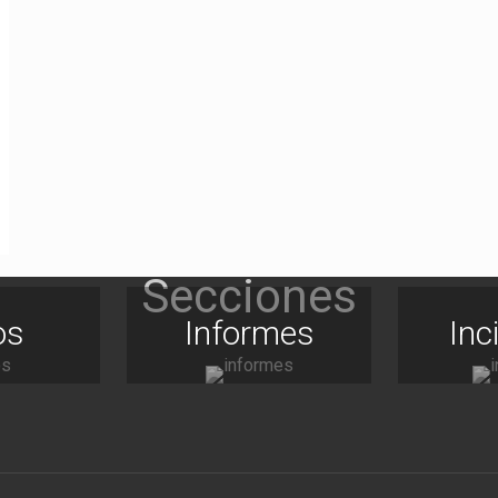
os
Informes
Inc