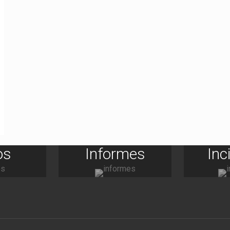
os
Informes
Inc