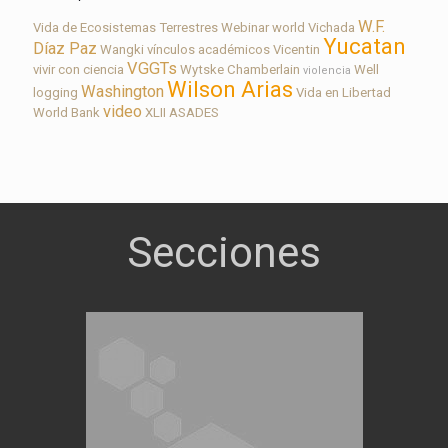
W.F.
Vida de Ecosistemas Terrestres
Webinar
world
Vichada
Yucatan
Díaz Paz
Wangki
vínculos académicos
Vicentin
VGGTs
vivir con ciencia
Wytske Chamberlain
Well
violencia
Wilson Arias
Washington
logging
Vida en Libertad
video
World Bank
XLII ASADES