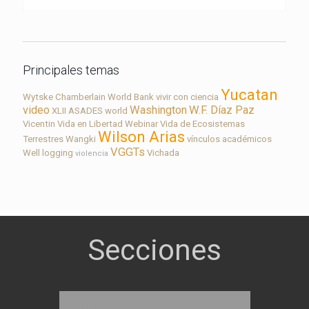
Principales temas
Yucatan
Wytske Chamberlain
World Bank
vivir con ciencia
video
Washington
W.F. Díaz Paz
XLII ASADES
world
Vicentin
Vida en Libertad
Webinar
Vida de Ecosistemas
Wilson Arias
Terrestres
Wangki
vínculos académicos
VGGTs
Well logging
Vichada
violencia