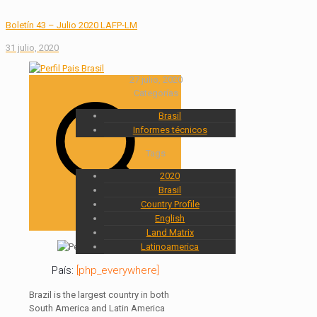
Boletín 43 – Julio 2020 LAFP-LM
31 julio, 2020
27 julio, 2020
Categorías
Brasil
Informes técnicos
Tags
2020
Brasil
Country Profile
English
Land Matrix
Latinoamerica
País:
[php_everywhere]
Brazil is the largest country in both
South America and Latin America