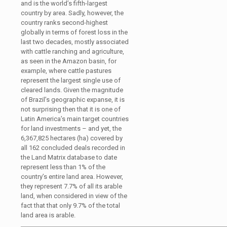
and is the world’s fifth-largest
country by area. Sadly, however, the
country ranks second-highest
globally in terms of forest loss in the
last two decades, mostly associated
with cattle ranching and agriculture,
as seen in the Amazon basin, for
example, where cattle pastures
represent the largest single use of
cleared lands. Given the magnitude
of Brazil’s geographic expanse, it is
not surprising then that it is one of
Latin America’s main target countries
for land investments – and yet, the
6,367,825 hectares (ha) covered by
all 162 concluded deals recorded in
the Land Matrix database to date
represent less than 1% of the
country’s entire land area. However,
they represent 7.7% of all its arable
land, when considered in view of the
fact that that only 9.7% of the total
land area is arable.