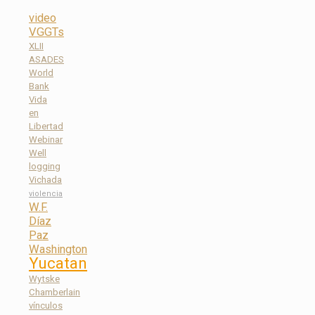
video
VGGTs
XLII
ASADES
World
Bank
Vida
en
Libertad
Webinar
Well
logging
Vichada
violencia
W.F.
Díaz
Paz
Washington
Yucatan
Wytske
Chamberlain
vínculos