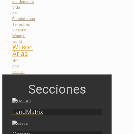
académicos
Vida
de
Ecosistemas
Terrestres
Vicentin
Wangki
world
Wilson
Arias
vivir
con
ciencia
LandMatrix