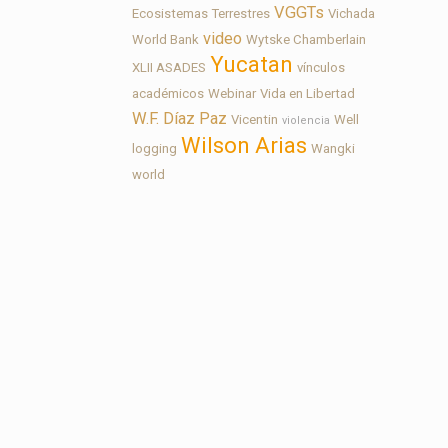
VGGTs
Ecosistemas Terrestres
Vichada
video
World Bank
Wytske Chamberlain
Yucatan
XLII ASADES
vínculos
académicos
Webinar
Vida en Libertad
W.F. Díaz Paz
Vicentin
Well
violencia
Wilson Arias
logging
Wangki
world