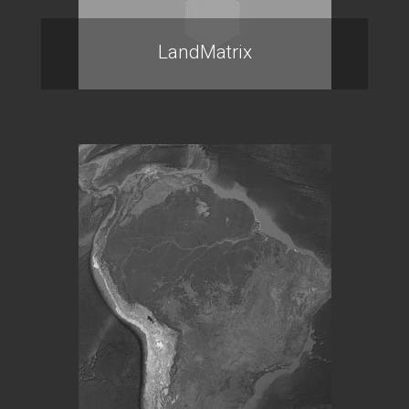
LandMatrix