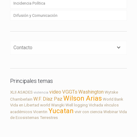
Incidencia Política
Difusión y Comunicación
Contacto
Principales temas
video
VGGTs
Washington
XLII ASADES
Wytske
violencia
Wilson Arias
W.F. Díaz Paz
Chamberlain
World Bank
Vida en Libertad
world
Wangki
Well logging
Vichada
vínculos
Yucatan
académicos
Vicentin
vivir con ciencia
Webinar
Vida
de Ecosistemas Terrestres