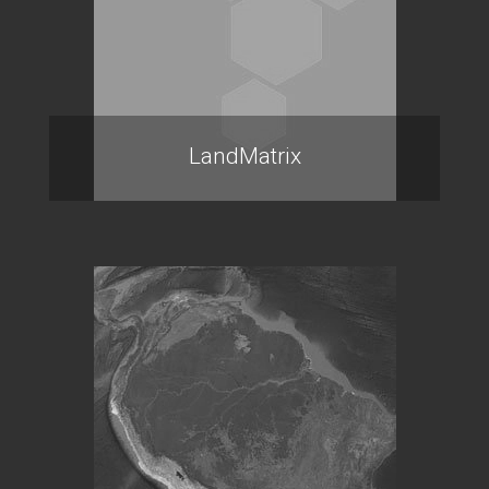
LandMatrix