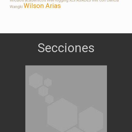
vínculos académicos
Well logging
XLII ASADES
vivir con ciencia
Wilson Arias
Wangki