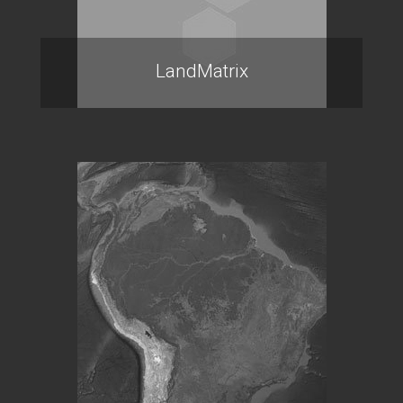
LandMatrix