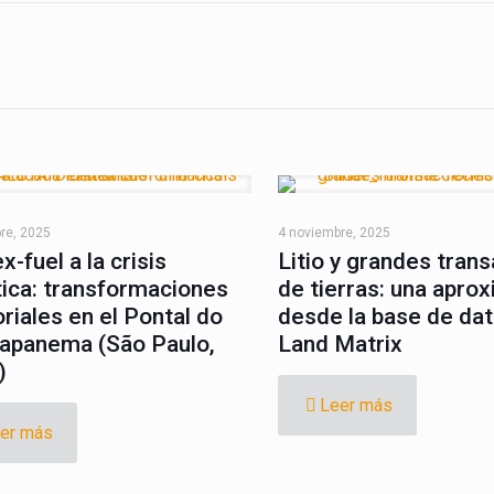
os
Informes
Inc
re, 2025
4 noviembre, 2025
ex-fuel a la crisis
Litio y grandes tran
tica: transformaciones
de tierras: una apro
oriales en el Pontal do
desde la base de da
apanema (São Paulo,
Land Matrix
)
ndMatrix LAC | Todos los derechos reservados | Sitio desarrol
Leer más
er más