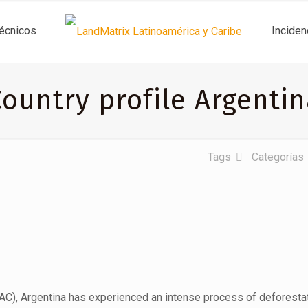
técnicos
Inciden
ountry profile Argenti
Tags
Categorías
[php_everywhere]
LAC), Argentina has experienced an intense process of deforesta