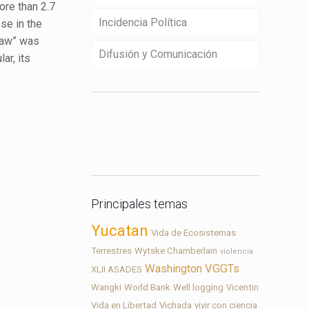
ore than 2.7
Incidencia Política
ose in the
 Law” was
Difusión y Comunicación
ar, its
Contacto
Principales temas
Yucatan
Vida de Ecosistemas
Terrestres
Wytske Chamberlain
violencia
Washington
VGGTs
XLII ASADES
Wangki
World Bank
Well logging
Vicentin
Vida en Libertad
Vichada
vivir con ciencia