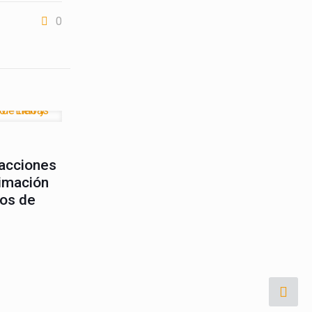
0
idencia
Difusión
sacciones
ximación
tos de
lado por
Urano
web