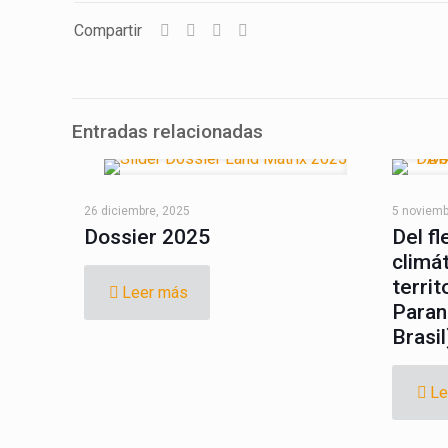
Compartir
Entradas relacionadas
LandMatrix
Cas
26 diciembre, 2025
5 noviemb
Dossier 2025
Del fl
climá
territ
Leer más
Paran
Brasil
Copyright © 2020 La
Le