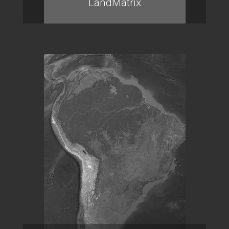
LandMatrix