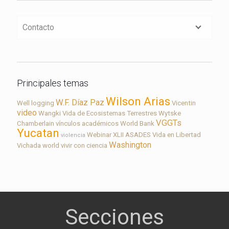
Contacto
Principales temas
Wilson Arias
W.F. Díaz Paz
Well logging
Vicentin
video
Wangki
Vida de Ecosistemas Terrestres
Wytske
VGGTs
Chamberlain
vínculos académicos
World Bank
Yucatan
Webinar
XLII ASADES
Vida en Libertad
violencia
Washington
Vichada
world
vivir con ciencia