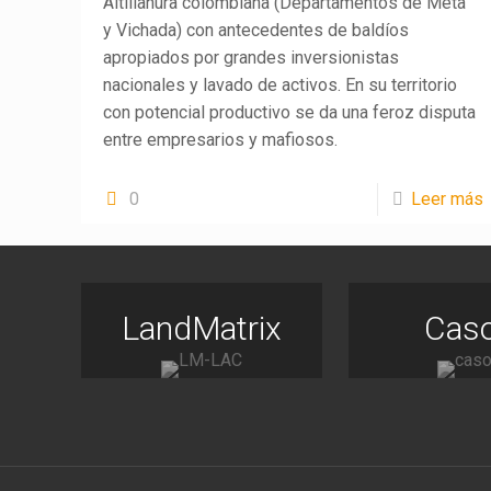
Altillanura colombiana (Departamentos de Meta
y Vichada) con antecedentes de baldíos
apropiados por grandes inversionistas
nacionales y lavado de activos. En su territorio
con potencial productivo se da una feroz disputa
entre empresarios y mafiosos.
0
Leer más
LandMatrix
Cas