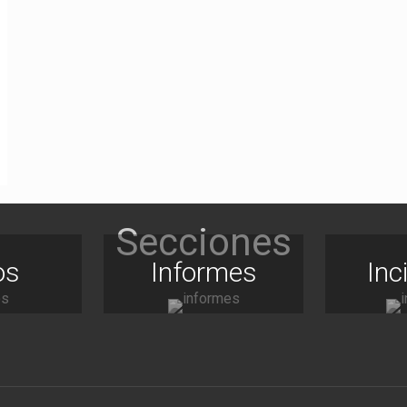
os
Informes
Inc