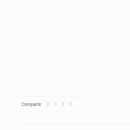
Compartir
LandMatrix
Cas