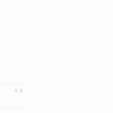
0
idencia
Difusión