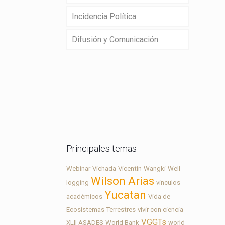
Incidencia Política
Difusión y Comunicación
Contacto
Principales temas
Webinar
Vichada
Vicentin
Wangki
Well
Wilson Arias
logging
vínculos
Yucatan
académicos
Vida de
Ecosistemas Terrestres
vivir con ciencia
VGGTs
XLII ASADES
World Bank
world