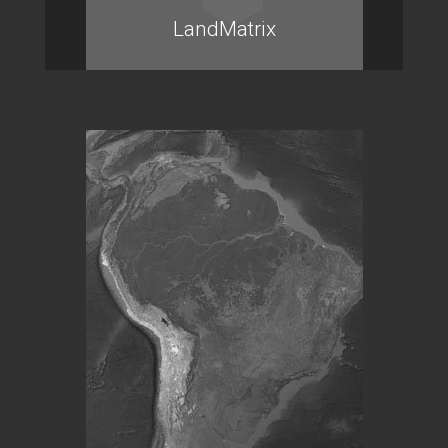
LandMatrix