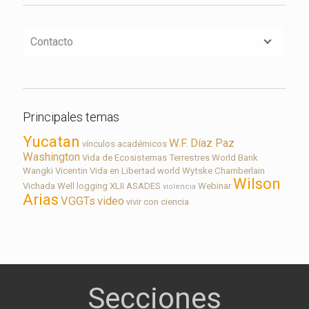
Contacto
Principales temas
Yucatan
W.F. Díaz Paz
vínculos académicos
Washington
Vida de Ecosistemas Terrestres
World Bank
Wangki
Vicentin
Vida en Libertad
world
Wytske Chamberlain
Wilson
Vichada
Well logging
XLII ASADES
Webinar
violencia
Arias
VGGTs
video
vivir con ciencia