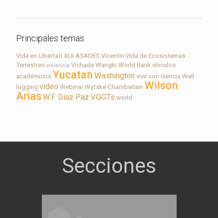
Principales temas
Vida en Libertad
XLII ASADES
Vicentin
Vida de Ecosistemas
Terrestres
Vichada
Wangki
World Bank
vínculos
violencia
Yucatan
Washington
académicos
vivir con ciencia
Well
Wilson
video
logging
Webinar
Wytske Chamberlain
Arias
W.F. Díaz Paz
VGGTs
world