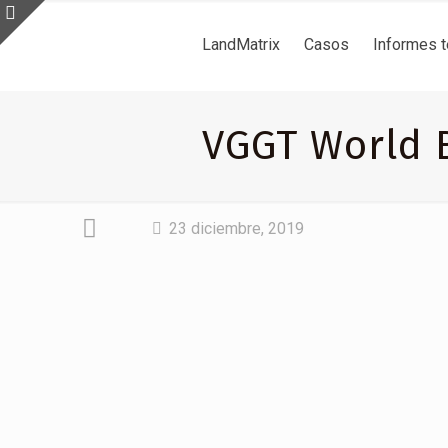
LandMatrix
Casos
Informes 
VGGT World B
23 diciembre, 2019