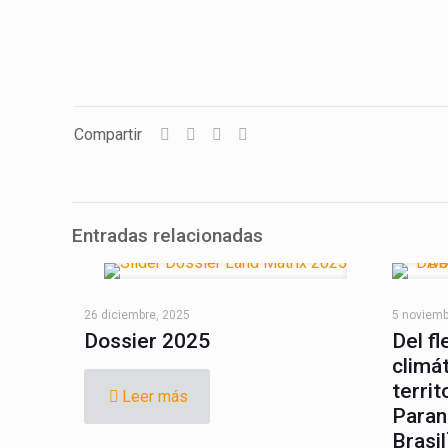
Compartir
Entradas relacionadas
LandMatrix
Cas
26 diciembre, 2025
5 noviemb
Dossier 2025
Del fl
climá
territ
Leer más
Paran
Brasil