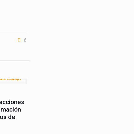
6
idencia
Difusión
sacciones
ximación
tos de