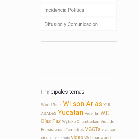
Incidencia Política
Difusión y Comunicación
Contacto
Principales temas
Wilson Arias
World Bank
XLII
Yucatan
W.F.
ASADES
Vicentin
Díaz Paz
Wytske Chamberlain
Vida de
VGGTs
Ecosistemas Terrestres
vivir con
video
ciencia
Webinar
world
violencia