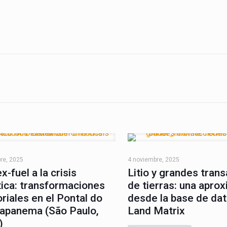
os
Informes
Inc
re, 2025
4 noviembre, 2025
ex-fuel a la crisis
Litio y grandes tran
tica: transformaciones
de tierras: una apro
oriales en el Pontal do
desde la base de da
apanema (São Paulo,
Land Matrix
)