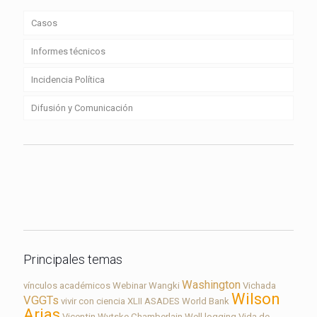
Casos
Informes técnicos
Incidencia Política
Difusión y Comunicación
Contacto
Principales temas
Washington
vínculos académicos
Webinar
Wangki
Vichada
Wilson
VGGTs
vivir con ciencia
XLII ASADES
World Bank
Arias
Vicentin
Wytske Chamberlain
Well logging
Vida de