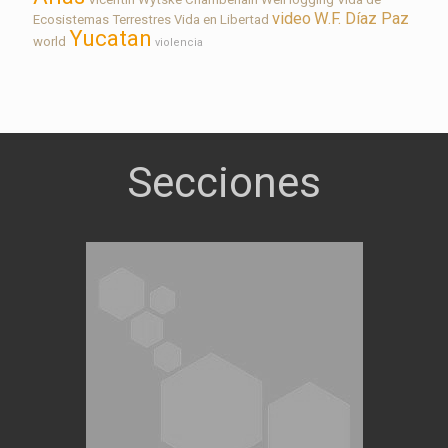
video
W.F. Díaz Paz
Ecosistemas Terrestres
Vida en Libertad
Yucatan
world
violencia