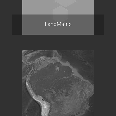
LandMatrix