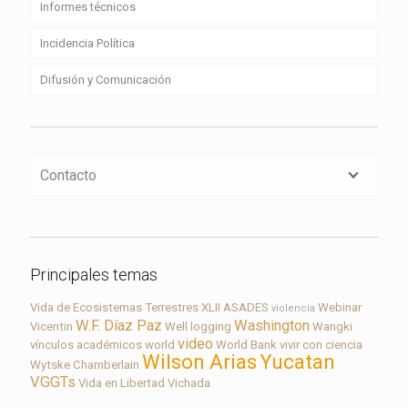
Informes técnicos
Incidencia Política
Difusión y Comunicación
Contacto
Principales temas
Vida de Ecosistemas Terrestres
XLII ASADES
Webinar
violencia
W.F. Díaz Paz
Washington
Vicentin
Well logging
Wangki
video
vínculos académicos
world
World Bank
vivir con ciencia
Wilson Arias
Yucatan
Wytske Chamberlain
VGGTs
Vida en Libertad
Vichada