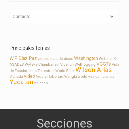
Contacto
Principales temas
W.F. Díaz Paz
Washington
vínculos académicos
Webinar
XLII
VGGTs
ASADES
Wytske Chamberlain
Vicentin
Well logging
Vida
Wilson Arias
de Ecosistemas Terrestres
World Bank
video
Vichada
Vida en Libertad
Wangki
world
vivir con ciencia
Yucatan
violencia