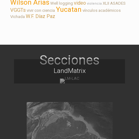
Wilson Arias
video
Well logging
XLII ASADES
violencia
Yucatan
VGGTs
vivir con ciencia
vínculos académicos
W.F. Díaz Paz
Vichada
LandMatrix