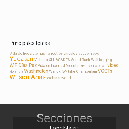
Contacto
Principales temas
Vida de Ecosistemas Terrestres
vínculos académicos
Yucatan
Vichada
XLII ASADES
World Bank
Well logging
W.F. Díaz Paz
video
Vida en Libertad
Vicentin
vivir con ciencia
Washington
VGGTs
Wangki
Wytske Chamberlain
violencia
Wilson Arias
Webinar
world
LandMatrix