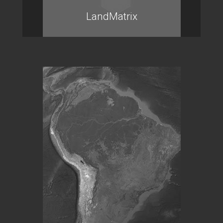
LandMatrix