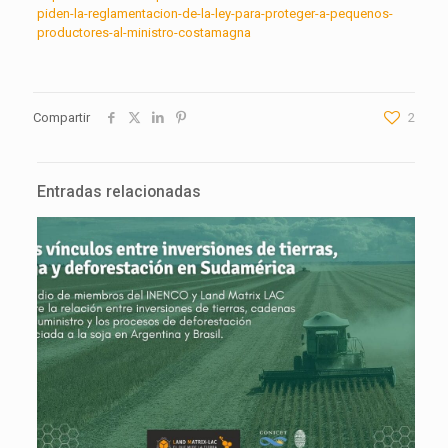
piden-la-reglamentacion-de-la-ley-para-proteger-a-pequenos-
productores-al-ministro-costamagna
Compartir
2
Entradas relacionadas