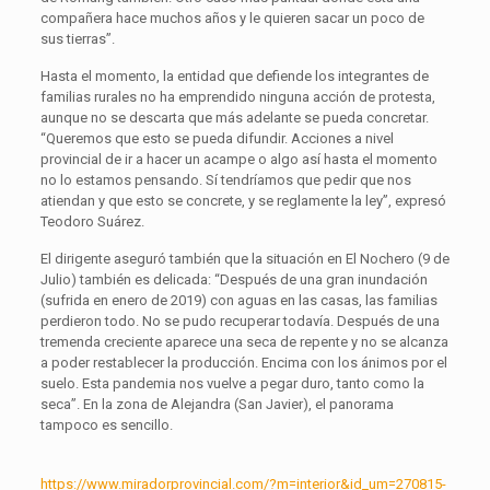
compañera hace muchos años y le quieren sacar un poco de
sus tierras”.
Hasta el momento, la entidad que defiende los integrantes de
familias rurales no ha emprendido ninguna acción de protesta,
aunque no se descarta que más adelante se pueda concretar.
“Queremos que esto se pueda difundir. Acciones a nivel
provincial de ir a hacer un acampe o algo así hasta el momento
no lo estamos pensando. Sí tendríamos que pedir que nos
atiendan y que esto se concrete, y se reglamente la ley”, expresó
Teodoro Suárez.
El dirigente aseguró también que la situación en El Nochero (9 de
Julio) también es delicada: “Después de una gran inundación
(sufrida en enero de 2019) con aguas en las casas, las familias
perdieron todo. No se pudo recuperar todavía. Después de una
tremenda creciente aparece una seca de repente y no se alcanza
a poder restablecer la producción. Encima con los ánimos por el
suelo. Esta pandemia nos vuelve a pegar duro, tanto como la
seca”. En la zona de Alejandra (San Javier), el panorama
tampoco es sencillo.
https://www.miradorprovincial.com/?m=interior&id_um=270815-