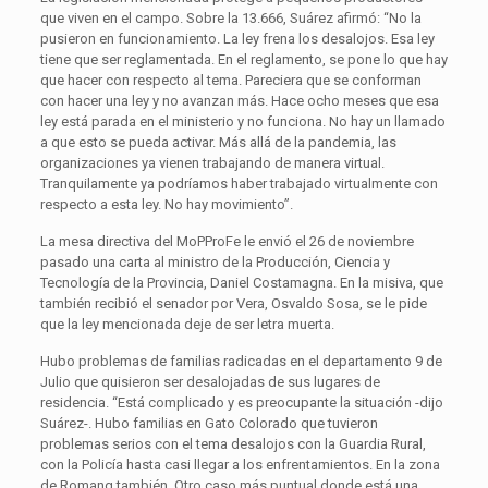
que viven en el campo. Sobre la 13.666, Suárez afirmó: “No la
pusieron en funcionamiento. La ley frena los desalojos. Esa ley
tiene que ser reglamentada. En el reglamento, se pone lo que hay
que hacer con respecto al tema. Pareciera que se conforman
con hacer una ley y no avanzan más. Hace ocho meses que esa
ley está parada en el ministerio y no funciona. No hay un llamado
a que esto se pueda activar. Más allá de la pandemia, las
organizaciones ya vienen trabajando de manera virtual.
Tranquilamente ya podríamos haber trabajado virtualmente con
respecto a esta ley. No hay movimiento”.
La mesa directiva del MoPProFe le envió el 26 de noviembre
pasado una carta al ministro de la Producción, Ciencia y
Tecnología de la Provincia, Daniel Costamagna. En la misiva, que
también recibió el senador por Vera, Osvaldo Sosa, se le pide
que la ley mencionada deje de ser letra muerta.
Hubo problemas de familias radicadas en el departamento 9 de
Julio que quisieron ser desalojadas de sus lugares de
residencia. “Está complicado y es preocupante la situación -dijo
Suárez-. Hubo familias en Gato Colorado que tuvieron
problemas serios con el tema desalojos con la Guardia Rural,
con la Policía hasta casi llegar a los enfrentamientos. En la zona
de Romang también. Otro caso más puntual donde está una