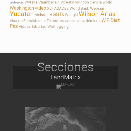
Wytske Chamberlain
Vicentin
vivir con ciencia
world
violencia
Washington
video
XLII ASADES
World Bank
Webinar
Yucatan
Wilson Arias
VGGTs
Vichada
Wangki
W.F. Díaz
Vida de Ecosistemas Terrestres
vínculos académicos
Paz
Vida en Libertad
Well logging
LandMatrix