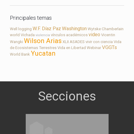
Principales temas
W.F. Díaz Paz
Washington
Well logging
Wytske Chamberlain
video
world
Vichada
vínculos académicos
Vicentin
violencia
Wilson Arias
Wangki
XLII ASADES
vivir con ciencia
Vida
VGGTs
de Ecosistemas Terrestres
Vida en Libertad
Webinar
Yucatan
World Bank