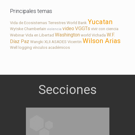
Principales temas
Yucatan
Vida de Ecosistemas Terrestres
World Bank
video
VGGTs
Wytske Chamberlain
vivir con ciencia
violencia
Washington
W.F.
Webinar
Vida en Libertad
world
Vichada
Wilson Arias
Díaz Paz
Wangki
XLII ASADES
Vicentin
Well logging
vínculos académicos